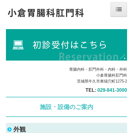
ホーム
院長紹介
診療のご案内
施設・設備のご案内
胃腸内科・肛門外科・内科・外科
小倉胃腸科肛門科
交通案内
茨城県牛久市東猯穴町1275-2
求人情報
TEL:
029-841-3000
施設基準
施設・設備のご案内
外観